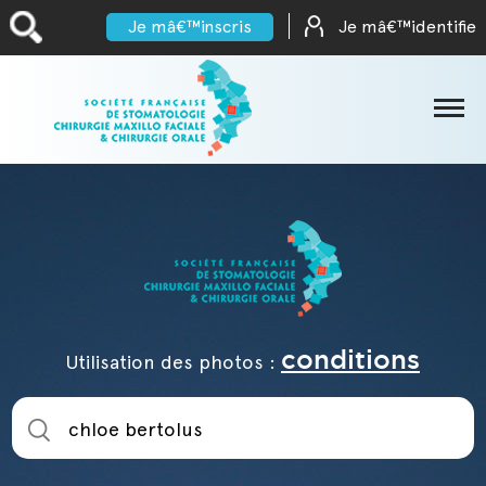
Je mâ€™inscris
Je mâ€™identifie
SFSCMFCO
Documents
Formations
Partenaires scientifiques
conditions
Utilisation des photos :
CongrÃ¨s
et
AccÃ¨s
rÃ©unions
Internes