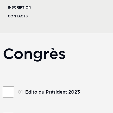
Toulouse est une ville vivante et attractive et
INSCRIPTION
nous serons heureux que vous puissiez profiter
CONTACTS
de toutes ses richesses patrimoniales,
industrielles ou culinaires. Les hasards du
calendrier font que notre réunion aura lieu
pendant la coupe du monde de Rugby et cet
autre événement international prendra, dans la
ville rose, une dimension particulière...
Congrès
Venez nombreux, la réussite de ce congrès
tient d'abord à vous.
Au nom du comité d'organisation, du comité
scientifique, du conseil d'administration de la
SFSCMFCO.
01
Edito du Président 2023
Évaluation, corrections, préservation et compréhension.
Fonctions motrices, sensitives ou végétatives mais aussi
fonctions vitales et sociales.
Réhabilitation faciale, musculaire, dentaire, osseuse ou