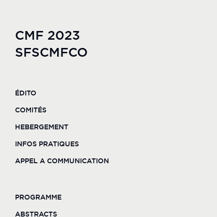
participation d'intervenants nationaux et
internationaux qui viendront partager leur
expérience concernant la réhabilitation faciale,
CMF 2023
qu'elle soit musculaire, dentaire, osseuse ou
nerveuse. Notre ADN singulier nous amènera à
SFSCMFCO
laisser une place particulière à l'Anatomie et à
la chirurgie de l'enfant. Parce que la
restauration des fonctions ne passe pas
seulement par notre geste chirurgical, la
ÉDITO
parole sera donnée aux infirmières et
kinésithérapeutespour faire valoir leur domaine
COMITÉS
de spécialité dans notre discipline. Nous
espérons donc voir à Toulouse le dynamisme
HEBERGEMENT
de l'ensemble de vos équipes se confronter à
de nouvelles perspectives cliniques.
INFOS PRATIQUES
APPEL A COMMUNICATION
Nous avons conscience de la très grande
diversité de nos pratiques, qu'elles s'exercent
dans le secteur libéral ou public, universitaire
ou pas, et nous allons tout mettre en oeuvre
PROGRAMME
pour que ce congrès réponde à chacune de
vos attentes.
ABSTRACTS