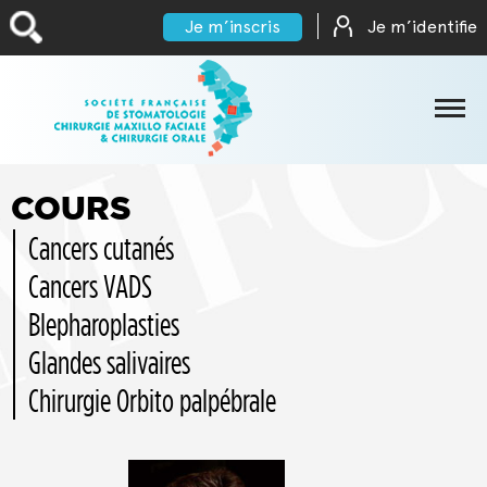
Je m’inscris
Je m’identifie
COURS
SFSCMFCO
Cancers cutanés
Documents
Cancers VADS
Formations
Blepharoplasties
Partenaires scientifiques
Glandes salivaires
Congrès
Chirurgie Orbito palpébrale
et
Accès
réunions
Internes