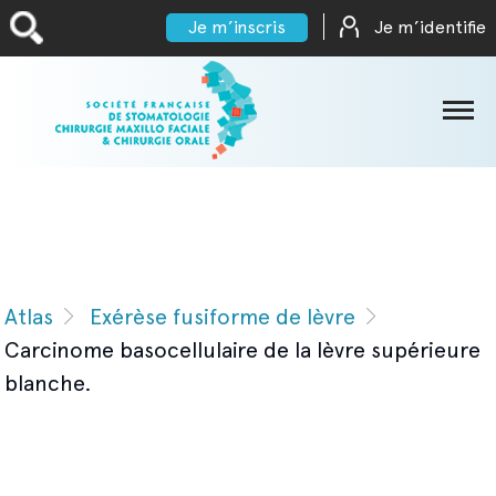
Je m’inscris
Je m’identifie
SFSCMFCO
Documents
Formations
Atlas
Exérèse fusiforme de lèvre
Partenaires scientifiques
Carcinome basocellulaire de la lèvre supérieure
Congrès
blanche.
et
Accès
réunions
Internes